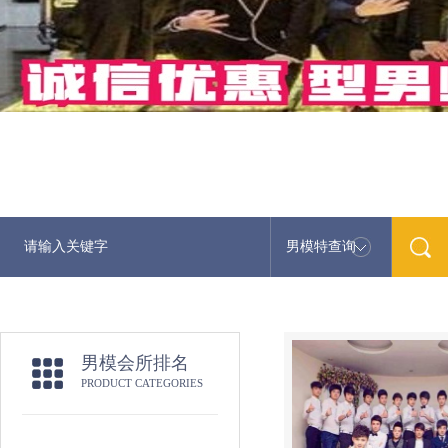
男模特查询
男模会所排名
PRODUCT CATEGORIES